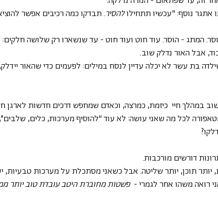
חר זה, עד שפתאום - הנורה נדלקה. 
 אתגר נוסף: "עכשיו תתחילו 
להסיר
. תבדקו כמה רכיבים אפשר להוציא,
ר. המתג - הוסר. עוד חוט ועוד חוט - עד שנשארו רק שלושה חלקים: ס
וד, אבל האור נדלק שוב.
דה בת עשר לא יכלה עדיין לנסח במילים: לפעמים כדי שהאור יידלק, צ
ושוב במהלך חיי  כיזמת, כמרצה, וכאדם שמחפש דרכים חדשות לארגן חי
מטאפורה לכל מה שאני עושה: לא עוד “להוסיף מערכות, כלים, שלבים”,
לקו?
ונות דורשים מורכבות. 
ת, יותר תוכן, יותר שליטה. אבל כשאני מסתכלת על מערכות טבעיות, י
ני רואה משהו אחר לגמרי -  
פשטות מחוברת היטב עובדת טוב יותר ממ