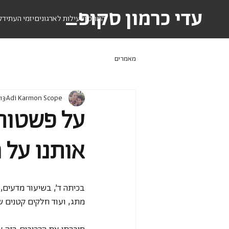
עדי כרמון סקופ_
המתכון
פעילות לארגונים
יזמי העתיד
ק
מאמרים
Adi Karmon Scope
13 באוק׳ 2025
על פשטות,
אותנו על 
בכיתה ד’, בשיעור מדעים, 
מתג, ועוד חלקים קטנים ש