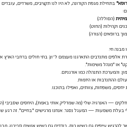
ופא"
 בתחילת מגפת הקורונה, לא היו לנו תקציבים, משרדים, עובדים או
ם:
מיתית
 (הסוללה)
כנים וקהילות (החוט)
ך ברופאים (הנורה)
מבנה חי. 
בתוך שמונה שבועות, עשרת אלפים מתנדבים התארגנו מעצמם ל־31 בתי
ט” או “מנהל משימות”. 
ון. והמערכת התנהלה כמו אורגניזם.
עולם ההתנדבות או היזמות. 
יחסים, משפחות, צוותים, ואפילו בתוכנו.
חלקים — האנרגיה שלי (מה שמדליק אותי באמת), היחסים שסביבי (ה
י בעלת משמעות — המעגל נסגר. אנחנו מרגישים "בחיים". זה רגע 
שר להרגיש עייפים גם כשיש כוח, בודדים גם כשיש אנשים סביבנו, מבו