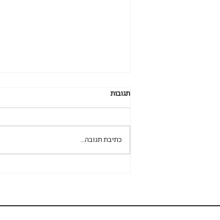
תגובות
כתיבת תגובה...
על חכמת גיל המעבר