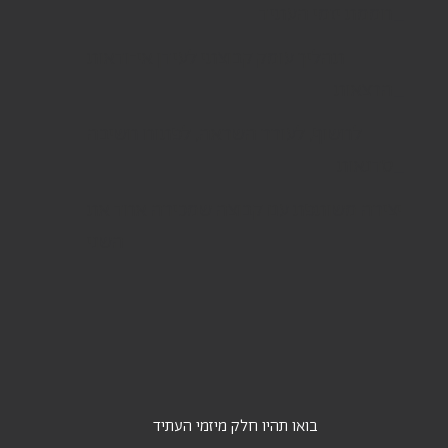
_חממת יזמי העתיד
תהליך עומק קבוצתי לעידן אי־ודאות
_הרצאות
לחשוף, לעורר השראה, לפתוח חשיבה
_סדנאות
יצירה משותפת עם קבוצה שמכירה אחד את
השני
בואו תהיו חלק
מ
יזמי העתיד