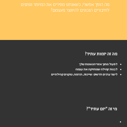
מה הופך אפשרי,
כשאנחנו מסירים את המיותר ונותנים
לחיבורים הנכונים להיווצר מעצמם?
מה זה יזמות עתיד?
לפעול מתוך אזורי הגאונות שלך
לבנות קהילה שמחזיקה את עצמה
ליצור ערכים חדשים: שייכות, תרומה, טוקנים קהילתיים
מי זה "יזם עתיד"?
מובילי קהילה