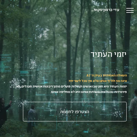
עדי כרמון סקופ_
יזמי העתיד
השאלה האמיתית בעידן ה־AI
אינה מה יחליף אותנו אלא איך נוכל ליצור יחד.
יזמות העתיד היא חזון שבו אנשים וקהילות פועלים מתוך ריבונות אנושית מעגלים, לא
פירמידות. טכנולוגיה משרתת אותנו היא לא מחליפה אותנו.
הצטרפו לחממה